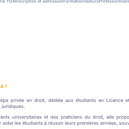
rie 1134
Inscription et admission
Formation
Valeurs
Professionnali
34 ?
répa privée en droit, dédiée aux étudiants en Licence e
 juridiques.
nts universitaires et des praticiens du droit, elle p
r aider les étudiants à réussir leurs premières années, so