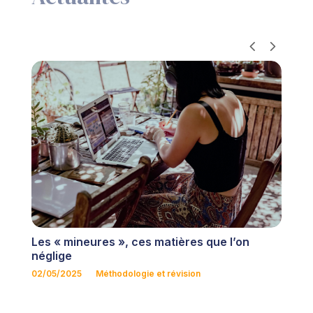
Fac
Les « mineures », ces matières que l’on
co
néglige
10/
02/05/2025
Méthodologie et révision